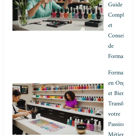
Guide
Complet
et
Conseils
de
Formation
Formation
en Onglerie
et Bien-être
Transforme
votre
Passion en
Métier