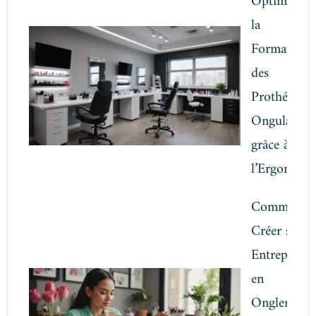
Optimiser
la
Formation
des
Prothésistes
Ongulaires
grâce à
l’Ergonomi
Comment
Créer son
Entreprise
en
Onglerie: