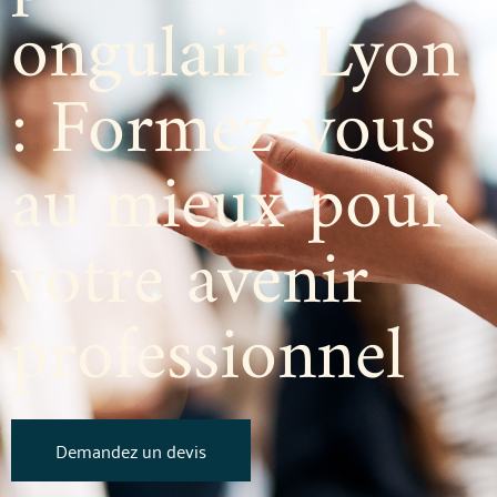
ongulaire Lyon
: Formez-vous
au mieux pour
votre avenir
professionnel
Demandez un devis