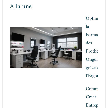
A la une
Optimiser
la
Formation
des
Prothésistes
Ongulaires
grâce à
l’Ergonomi
Comment
Créer son
Entreprise