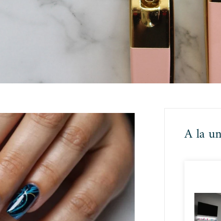
A la u