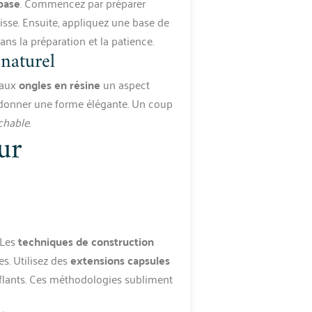
base
. Commencez par préparer
lisse. Ensuite, appliquez une base de
ans la préparation et la patience.
 naturel
 aux
ongles en résine
un aspect
 et donner une forme élégante. Un coup
ochable
.
ur
 Les
techniques de construction
s. Utilisez des
extensions capsules
flants. Ces méthodologies subliment