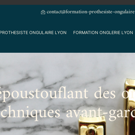
contact@formation-prothesiste-ongulaire
PROTHESISTE ONGULAIRE LYON
FORMATION ONGLERIE LYON
époustouflant des o
echniques avant-gard