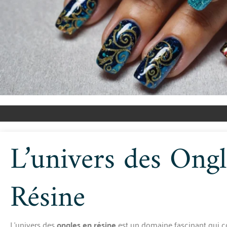
L’univers des Ongl
Résine
L’univers des
ongles en résine
est un domaine fascinant qui