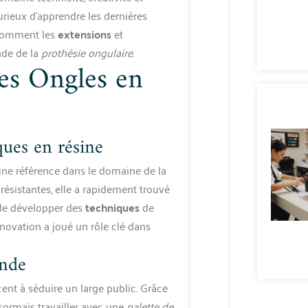
ieux d’apprendre les dernières
r comment les
extensions
et
nde de la
prothésie ongulaire
.
des Ongles en
ues en résine
 une référence dans le domaine de la
 résistantes, elle a rapidement trouvé
 de développer des
techniques
de
nnovation a joué un rôle clé dans
onde
t à séduire un large public. Grâce
ésormais travailler avec une
palette de