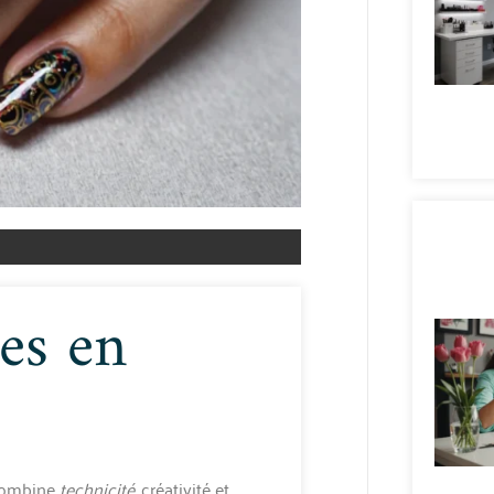
es en
 combine
technicité
, créativité et