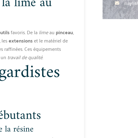
 la lime au
nayli
utils
favoris. De la
lime
au
pinceau
,
, les
extensions
et le matériel de
es raffinées. Ces équipements
r un
travail de qualité
.
gardistes
ébutants
e la résine