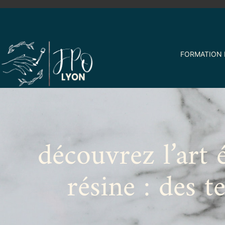
FORMATION 
découvrez l’art 
résine : des t