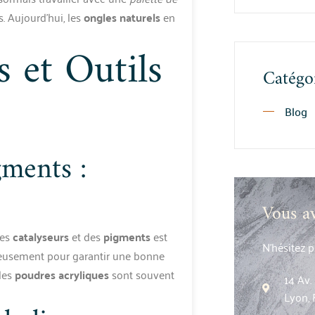
 Aujourd’hui, les
ongles naturels
en
 et Outils
Catégo
Blog
gments :
Vous a
des
catalyseurs
et des
pigments
est
N’hésitez 
leusement pour garantir une bonne
les
poudres acryliques
sont souvent
14 Av
Lyon, 