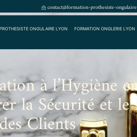
contact@formation-prothesiste-ongulaire
PROTHESISTE ONGULAIRE LYON
FORMATION ONGLERIE LYON
tion à l’Hygiène e
er la Sécurité et le
des Clients