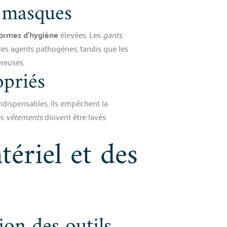
t masques
ormes d’hygiène
élevées. Les
gants
des agents pathogènes, tandis que les
ereuses.
opriés
ndispensables. Ils empêchent la
es
vêtements
doivent être lavés
ériel et des