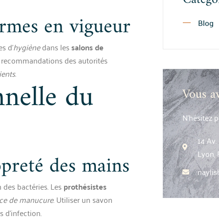
ormes en vigueur
Blog
s d’
hygiène
dans les
salons de
 des recommandations des autorités
ients
.
nnelle du
Vous a
N’hésitez 
14 Av
Lyon, 
opreté des mains
nayli
 des bactéries. Les
prothésistes
ice de manucure
. Utiliser un savon
s d’infection.