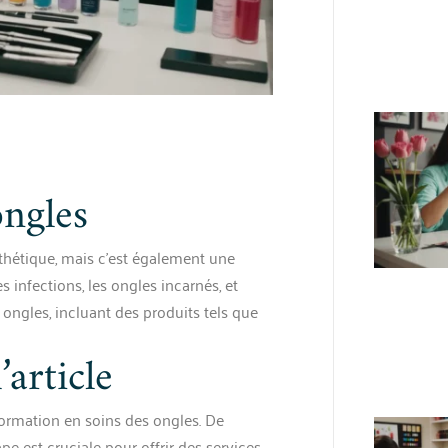
ongles
thétique, mais c’est également une
 infections, les ongles incarnés, et
 ongles, incluant des produits tels que
article
 formation en soins des ongles. De
pe est cruciale pour offrir des services