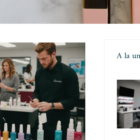
A la u