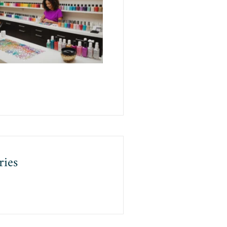
et Bien-être:
Transformez
votre
Passion en
Métier
Florissant
ries