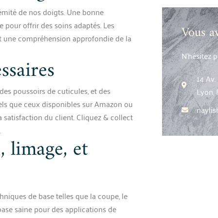
rémité de nos doigts. Une bonne
e pour offrir des soins adaptés. Les
Vous a
t une compréhension approfondie de la
N’hésitez 
ssaires
14 Av
des poussoirs de cuticules, et des
Lyon, 
 tels que ceux disponibles sur Amazon ou
nayli
a satisfaction du client. Cliquez & collect
.
 limage, et
niques de base telles que la coupe, le
 base saine pour des applications de