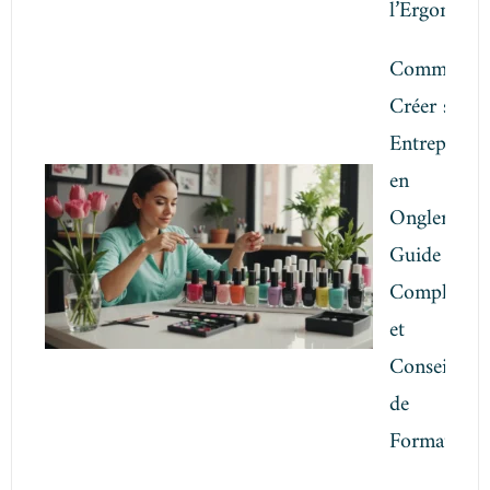
l’Ergonomi
Comment
Créer son
Entreprise
en
Onglerie:
Guide
Complet
et
Conseils
de
Formation