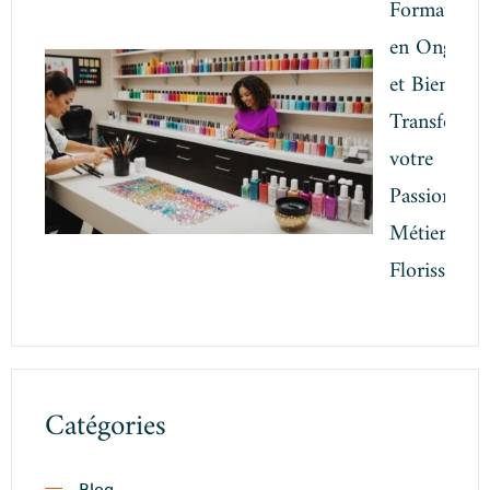
Formation
en Onglerie
et Bien-être
Transforme
votre
Passion en
Métier
Florissant
Catégories
Blog