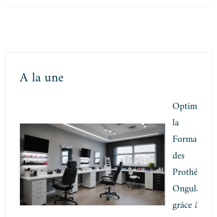
A la une
Optimiser
la
Formation
des
Prothésistes
Ongulaires
grâce à