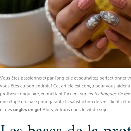
Vous êtes passionné(e) par l’onglerie et souhaitez perfectionner vo
vous êtes au bon endroit ! Cet article est conçu pour vous aider
prothésie ongulaire, en mettant l’accent sur les
techniques de rem
une étape cruciale pour garantir la satisfaction de vos clients et 
et des
ongles en gel
. Alors, entrons dans le vif du sujet.