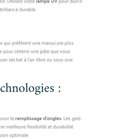
on. Utilisez votre
lampe UV
pour durcir
rillance durable.
ux qui préfèrent une manucure plus
 pour obtenir une pâte que vous
sser sécher à l’air libre ou sous une
echnologies :
 pour le
remplissage d’ongles
. Les
gels
 meilleure flexibilité et durabilité.
ion optimale.