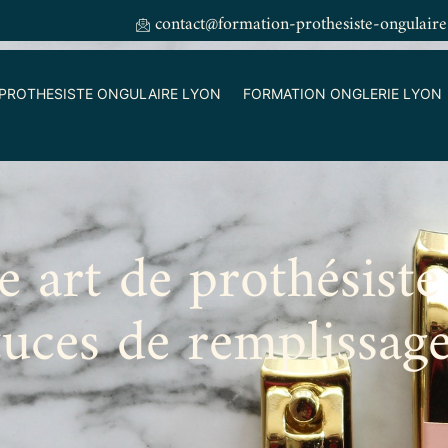
contact@formation-prothesiste-ongulaire
PROTHESISTE ONGULAIRE LYON
FORMATION ONGLERIE LYON
e art de prothésiste
tuces de remplissag