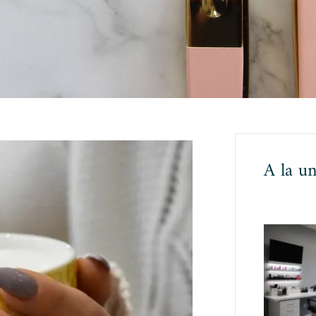
A la u