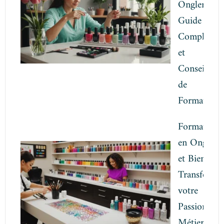
Onglerie:
Guide
Complet
et
Conseils
de
Formation
Formation
en Onglerie
et Bien-être
Transforme
votre
Passion en
Métier