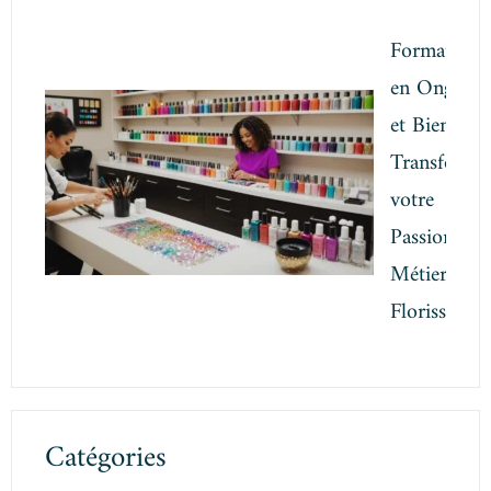
Formation
en Onglerie
et Bien-être
Transforme
votre
Passion en
Métier
Florissant
Catégories