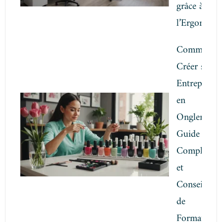
grâce à
l’Ergonomi
Comment
Créer son
Entreprise
en
Onglerie:
Guide
Complet
et
Conseils
de
Formation