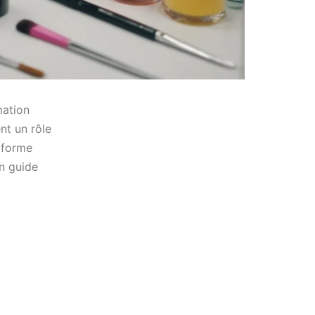
mation
nt un rôle
e forme
un guide