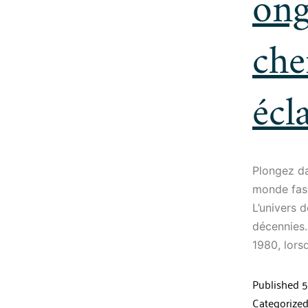
ong
che
écl
Plongez da
monde fasc
L’univers 
décennies.
1980, lors
Published
5
Categorize