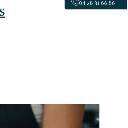
s
04 28 31 66 86