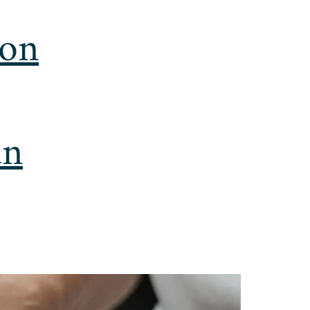
ion
un