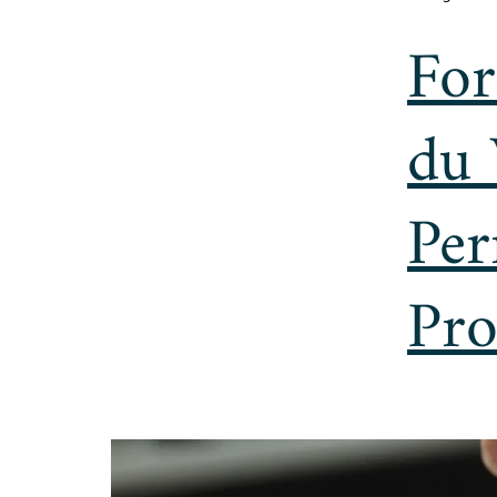
For
du 
Per
Pro