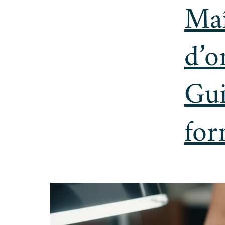
Maî
d’o
Gui
for